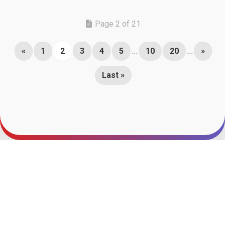
Page 2 of 21
«
1
2
3
4
5
...
10
20
...
»
Last »