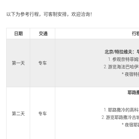
以下为参考行程，可客制安排，欢迎洽询！
日期
交通
行
北京
/特拉维夫：
1. 参观奈特菲
第一天
专车
2. 游览海法巴哈
* 夜宿
耶路
1. 耶路撒冷的高
第二天
专车
2. 游览耶路撒冷
* 夜宿