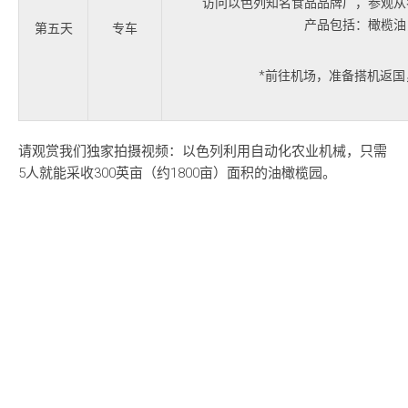
访问以色列知名食品品牌厂，参观从
产品包括：橄榄油
第五天
专车
*前往机场，准备搭机返国
请观赏我们独家拍摄视频：以色列利用自动化农业机械，只需
5人就能采收300英亩（约1800亩）面积的油橄榄园。