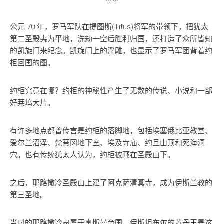
公元 70 年，罗马军队在提图斯(Titus)将军的带领下，把犹太
第二圣殿夷为平地，洗劫一空后胜利归国，还打造了众所皆知
的凯旋门来纪念。凯旋门上的浮雕，也显示了罗马军团背着约
柜回国的图。
约柜究竟在哪？约柜的神秘性产生了无数的传说、小说和一部
好莱坞大片。
有许多地点都曾传言是约柜的落脚地，包括埃塞俄比亚教堂、
爱尔兰沼泽、梵蒂冈地下室、埃及寺庙、约旦山顶和死海洞
穴。也有传统犹太人认为，约柜被藏在圣殿山下。
之后，耶路撒冷圣殿山上建了阿克萨清真寺，成为伊斯兰教的
第三圣地。
当时的耶路撒冷隶属于奥斯曼帝国。伊斯坦布尔的苏丹王是这