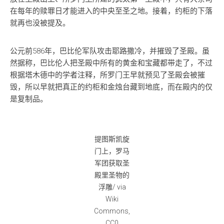
在每年的赎罪日才能进入的中央至圣之地。接着，约柜的下落
就再也没被提及。
公元前586年，巴比伦军队攻击耶路撒冷，并摧毁了圣殿。虽
然据称，巴比伦人把圣殿中所有的黄金和宝藏都带走了，不过
根据塔木德中的学者注释，所罗门王早就预见了圣殿会被摧
毁，所以早就把真正的约柜和金烛台藏到地底，而在殿内的仅
是复制品。
提图斯凯旋
门上，罗马
军团获取圣
殿里圣物的
浮雕/ via
Wiki
Commons,
CC0