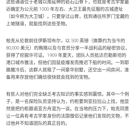
这些通道位于老城以南延伸的岩石山脊下，也就是考古学家最
近确定为公元前 1000 年左右、大卫王最先征服的古城遗址
（如今称为大卫城）。只要穿过山脊，找到通往所罗门宝藏的
上坡隧道，就能找到这些圣物。
帕克从伦敦前往伊斯坦布尔，以 500 英镑（换算约为当今的
80,000 美元）的贿赂以及与官员分享一半战利品的秘密协议，
获得了挖掘许可证。1909 年夏天，团队人员抵达巴勒斯坦的
港口城市雅法，但他们因鼠疫爆发而推迟下船的时间。一到耶
路撒冷后，这群人就租了一间豪华别墅，还空出一间房间，准
备用来存放他们确信很快就会找到的宝物。
有些人对他们完全缺乏考古知识的事实感到震惊。其中一个例
子，是一名探险队员坚持认为，约柜要到亚拉拉山上找，他显
然是把约柜跟诺亚方舟混为一谈。在当地的压力下，帕克同意
让一位具有考古学家身份的法国僧侣记录他们发现的文物，不
过他并不知道团队的真正目的。