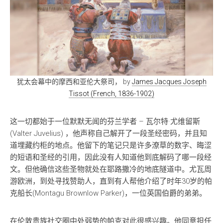
犹太会幕中的摩西和亚伦大祭司， by
James Jacques Joseph
Tissot (French, 1836-1902)
这一切都始于一位默默无闻的芬兰学者 – 瓦尔特·尤维留斯
(Valter Juvelius) ，他声称自己解开了一段圣经密码，并且知
道埋藏约柜的地点。他留下的笔记只是许多潦草的数字、晦涩
的短语和圣经的引用，因此没有人知道他到底解码了哪一段经
文。但他确信这些圣物就处在耶路撒冷的地底隧道中。尤瓦周
游欧洲，到处寻找赞助人，直到有人帮他介绍了时年30岁的帕
克船长(Montagu Brownlow Parker)，一位英国伯爵的弟弟。
在伦敦贵族社交圈中处弱势的帕克对此很感兴趣。他同意担任