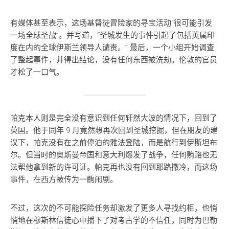
有媒体甚至表示，这场基督徒冒险家的寻宝活动“很可能引发
一场全球圣战”。并写道，“圣城发生的事件引起了包括英属印
度在内的全球伊斯兰领导人谴责。” 最后，一个小组开始调查
了整起事件，并得出结论，没有任何东西被洗劫。伦敦的官员
才松了一口气。
帕克本人则是完全没有意识到任何轩然大波的情况下，回到了
英国。他于同年 9 月竟然想再次回到圣城挖掘，但在朋友的建
议下，帕克没有在之前停泊的雅法登陆，而是航行到伊斯坦布
尔。但当时的奥斯曼帝国和意大利爆发了战争，任何贿赂也无
法帮他拿到新的许可证。帕克再也没有回到耶路撒冷，而这场
事件，在西方被传为一齣闹剧。
不过，这次的不可能探险任务却激发了更多人寻找约柜，也悄
悄地在穆斯林信徒心中播下了对考古学的不信任，同时为巴勒