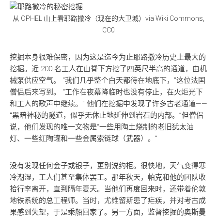
从 OPHEL 山上看耶路撒冷（现在的大卫城）via Wiki Commons,
CC0
挖掘本身很难保密，因为这是迄今为止耶路撒冷历史上最大的
挖掘。近 200 名工人在山脊下方挖了四英尺半高的通道，由机
械泵供应空气。 “我们几乎整个白天都待在地底下，”这位法国
僧侣后来写到。 “工作在夜幕降临时也没有停止，在火炬光下
和工人的歌声中继续。” 他们在挖掘中发现了许多古老通道——
“黑暗神秘的隧道，似乎无休止地延伸到岩石的内部。”但僧侣
说，他们发现的唯一文物是“一些用陶土烧制的老旧犹太油
灯、一些红陶罐和一些金属索链球（武器）。”
没有发现任何金子或银子，更别说约柜。很快地，天气变得寒
冷潮湿，工人们甚至集体罢工。那年秋天，帕克和他的团队收
拾行李离开，直到隔年夏天。当他们再度回来时，还带着伦敦
地铁系统的总工程师。当时，尤维留斯患了疟疾，并对考古成
果感到失望，于是乘船回家了。另一方面，监督挖掘的奥斯曼