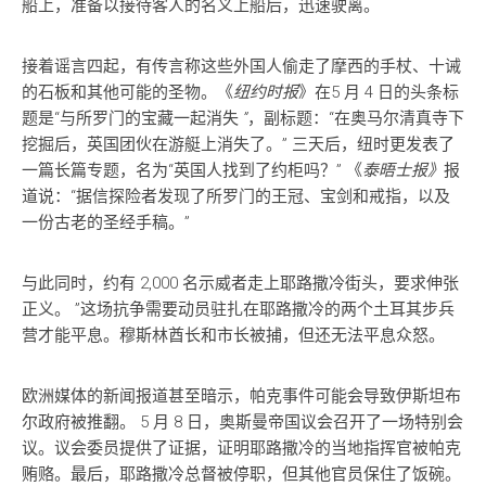
船上，准备以接待客人的名义上船后，迅速驶离。
接着谣言四起，有传言称这些外国人偷走了摩西的手杖、十诫
的石板和其他可能的圣物。《
纽约时报
》在5 月 4 日的头条标
题是“与所罗门的宝藏一起消失
”
，副标题：“在奥马尔清真寺下
挖掘后，英国团伙在游艇上消失了。” 三天后，纽时更发表了
一篇长篇专题，名为“英国人找到了约柜吗？” 《
泰晤士报》
报
道说：“据信探险者发现了所罗门的王冠、宝剑和戒指，以及
一份古老的圣经手稿。”
与此同时，约有 2,000 名示威者走上耶路撒冷街头，要求伸张
正义。 ”这场抗争需要动员驻扎在耶路撒冷的两个土耳其步兵
营才能平息。穆斯林酋长和市长被捕，但还无法平息众怒。
欧洲媒体的新闻报道甚至暗示，帕克事件可能会导致伊斯坦布
尔政府被推翻。 5 月 8 日，奥斯曼帝国议会召开了一场特别会
议。议会委员提供了证据，证明耶路撒冷的当地指挥官被帕克
贿赂。最后，耶路撒冷总督被停职，但其他官员保住了饭碗。