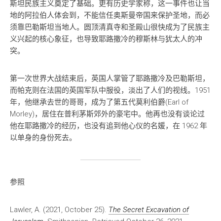
斯坦民族主义奠定了基础。更有历史学家称，这一事件也让当
地的阿拉伯人体会到，不能信任奥斯曼帝国来保护圣地，而必
须靠巴勒斯坦当地人。圆顶清真寺和圣殿山很快成为了民族主
义兴起的核心象征，也导致耶路撒冷的穆斯林与犹太人的冲
突。
第一次世界大战结束后，英国人掌管了耶路撒冷及巴勒斯坦，
而帕克则在法国的英国军队中服役，淡出了人们的视线。1951
年，他继承去世的哥哥，成为了第五代莫利伯爵(Earl of
Morley)，居住在普利茅斯郊外的豪宅中。他再也没有谈论过
他在耶路撒冷的经历，也没有追到他心仪的名媛，在 1962 年
以单身的身份死去。
参照
Lawler, A. (2021, October 25).
The Secret Excavation of