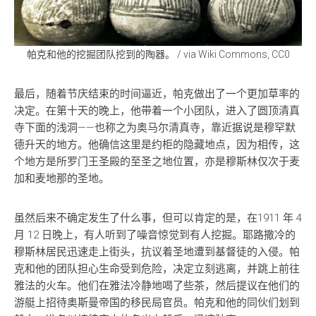
帕克和他的挖掘团队挖到的陶器。 / via Wiki Commons, CC0
最后，随着节庆结束的时间逼近，帕克做出了一个更加草率的
决定。在第十天的晚上，他带着一个小团队，进入了圆顶清真
寺下面的浅洞——也称之为奥马尔清真寺，靠近据说是穆罕默
德升天的地方。他确信这里是约柜的隐藏地点，因为相传，这
个地方是所罗门王圣殿的至圣之地位置，亦是穆斯林仅次于麦
加和麦地那的圣地。
虽然后来不确定发生了什么事，但可以肯定的是，在1911 年 4
月 12 日晚上，有人听到了噪音惊觉到有人挖掘。耶路撒冷的
穆斯林居民迅速走上街头，抗议着圣地遭到基督徒的入侵。帕
克和他的团队担心生命受到危险，决定立刻逃离，并跳上前往
雅法的火车。他们在雅法冷静地喝了些茶，然后提议在他们的
游艇上招待奥斯曼帝国的移民局官员。帕克和他的同伙们划到