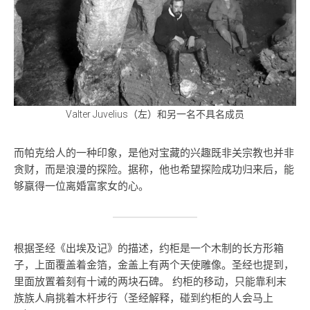
Valter Juvelius（左）和另一名不具名成员
而帕克给人的一种印象，是他对宝藏的兴趣既非关宗教也并非
贪财，而是浪漫的探险。据称，他也希望探险成功归来后，能
够赢得一位离婚富家女的心。
根据圣经《出埃及记》的描述，约柜是一个木制的长方形箱
子，上面覆盖着金箔，金盖上有两个天使雕像。圣经也提到，
里面放置着刻有十诫的两块石碑。 约柜的移动，只能靠利末
族族人肩挑着木杆步行（圣经解释，碰到约柜的人会马上