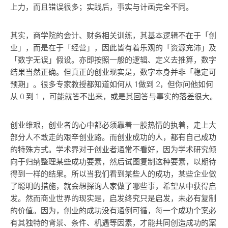
上力，而且错误很多；实践后，事实与计画完全不同。
其实，商学院的会计、财务相关训练，其基本逻辑不在于「创
业」，而是在于「经营」，因此皆有着乐观的「资源充沛」及
「数字无误」假设。亦即按照一般的逻辑、定义去推算，数字
结果当然正确。但真正的创业现实是，数字本身并非「稳定可
预期」。很多专家教授都知道如何从 1做到 2，但你问他如何
从 0 到 1 ，可能就答不出来，或是其回答与事实的落差很大。
创业维艰，创业者的心中都必须靠着一股热情的执着，走上大
部分人不敢走的艰辛创业路。而创业成功的人，都有自己成功
的特殊方式。学术界对于创业者通常不看好，因为学术研究倾
向于归纳整理某些成功要素，然后试图复制这种要素，以期待
得到一样的结果。所以当我们看到某些人的成功，某些企业做
了聪明的措施，就会想探询人家做了哪些事，希望从中获得启
发。然而商业世界的现实是，启发终究只是启发，未必有复制
的价值。因为，创业的成功没有通例可循，每一个成功个案必
有其独特的背景、条件、机遇等因素，才能共同创造成功的案