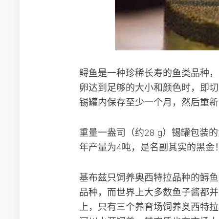
鲟鱼是一种珍稀长寿的鱼类品种，
卵达到足够的大小和颜色时，即切
锡罐内保存至少一个月，然后重新
重量一盎司（约28 g）锡罐包装
年产量为4吨，是名副其实的黑金
基布兹只饲养奥西特拉品种的鲟鱼
品种，而世界上大多数鱼子酱都并
上，只有三个养育场饲养奥西特拉