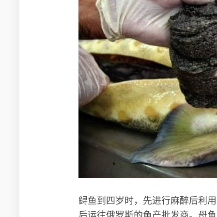
鲟鱼到四岁时，先进行麻醉后利用
后运往俄罗斯的鱼产批发商。母鱼