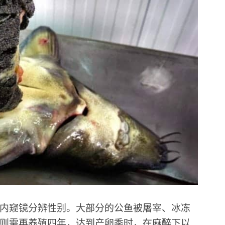
内窥镜分辨性别。大部分的公鱼被屠宰、冰冻
则需再养殖四年，达到产卵季时，在麻醉下以