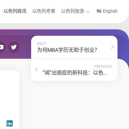
以色列商讯
以色列考察
以色列旅游
English
以
色
列
NEXT
签
为何MBA学历无助于创业？
证
PREVIOUS
“闻”出癌症的新科技：以色列新发现