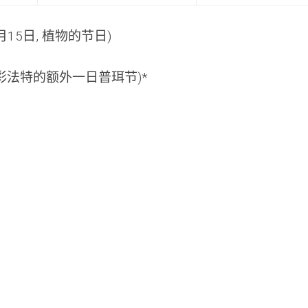
at月15日, 植物的节日)
和彩法特的额外一日普珥节)*