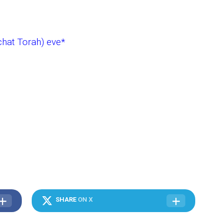
hat Torah) eve*
SHARE
ON X