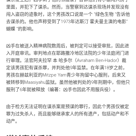
里面，并犯下了谋杀。然而，当警察到达谋杀现场并发现没有
闯入盗窃的迹象时，这个男孩改口说是一个 “绿色生物 “告诉他
去谋杀的。他也声称受到了1973年达斯汀·霍夫曼主演的电影”
蝴蝶 “的影响。
凶手在被送入精神病院数周后，被判定可以接受审批，因此进
入开庭审讯。审判地点在耶路撒冷地区法院的少年法庭闭门进
行审理。法官阿夫拉罕·本·哈多尔（Avraham Ben-Hador）裁
定该男孩犯有谋杀罪，并判处他9年监禁。在年满18岁之前，
男孩在赫兹利亚的Mitzpe Yam青少年拘留中心服刑，后来又
被转移到Maasiyahu监狱。虽然他被判处的9年刑期中，但他只
服刑了6年就被释放（编著：凶手也因此不用服兵役）。
由于检方无法证明在谋杀案是预谋的罪行，因此个男孩仅被定
罪为过失杀人，而且能够继承家人的所有遗产，包括动产和不
动产。