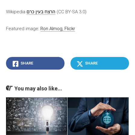
Wikipedia
הרצח בעין כרם
(CC BY-SA 3.0)
Featured image:
Ron Almog, Flickr
SHARE
SHARE
You may also like...