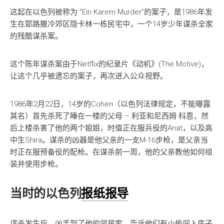
这起在以色列被称为 “Ein Karem Murder”的案子，是1986年发
生在耶路撒冷郊区隐卡林一栋民宅中，一个14岁少年谋杀全家
的残酷谋杀案。
这个陈年谋杀案由于Netflix的纪录片《动机》(The Motive)，
让这个几乎被遗忘的案子，再次进入公众视野。
1986年2月22日，14岁的Cohen（以色列法律规定，不能曝露
其名）首先杀死了睡在一楼的父母 – 利亚和尼西姆·科恩，然
后上楼杀害了他的两个姐姐，时值正在服兵役的Anat，以及高
中生Shira。谋杀的凶器是他父亲的一支M-16步枪，是父亲当
时正在服预备役的配枪。在谋杀前一周，他的父亲教他如何组
装并使用步枪。
当时的以色列
报纸报导
谋杀发生后，凶手到了他的邻居家，告诉他们有小偷闯入房子